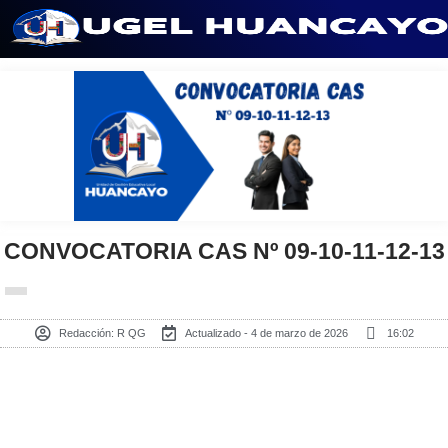
Saltar
al
contenido
CONVOCATORIA CAS Nº 09-10-11-12-13
Redacción:
R QG
Actualizado - 4 de marzo de 2026
16:02