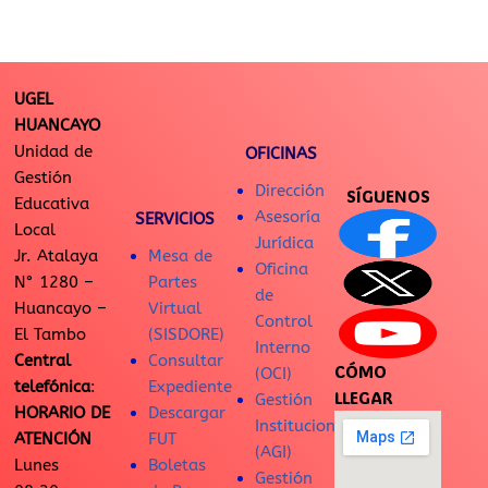
UGEL
HUANCAYO
Unidad de
OFICINAS
Gestión
Dirección
SÍGUENOS
Educativa
Asesoría
SERVICIOS
Local
Jurídica
Jr. Atalaya
Mesa de
Oficina
N° 1280 –
Partes
de
Huancayo –
Virtual
Control
El Tambo
(SISDORE)
Interno
Central
Consultar
CÓMO
(OCI)
telefónica
:
Expediente
LLEGAR
Gestión
HORARIO DE
Descargar
Institucional
ATENCIÓN
FUT
(AGI)
Lunes
Boletas
Gestión