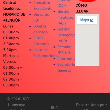
Central
Consultar
CÓMO
(OCI)
telefónica
:
Expediente
LLEGAR
Gestión
HORARIO DE
Descargar
Institucional
ATENCIÓN
FUT
(AGI)
Lunes
Boletas
Gestión
08:30am –
de Pago
Pedagógica
01:00pm
SINET
(AGP)
2:30aam –
Vacantes
Personal
5:30pm
Libro de
/RR.HH.
Martes a
Reclamaciones
Informática
Viernes
Secretaría
08:00am –
General
01:00pm
02:30pm –
05:30pm
© 2026 UGEL
Huancayo –
Desarrollado por:
RUC: