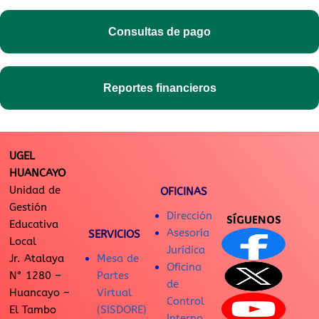
Consultas de pago
Reportes financieros
UGEL
HUANCAYO
Unidad de
OFICINAS
Gestión
Dirección
SÍGUENOS
Educativa
Asesoría
SERVICIOS
Local
Jurídica
Jr. Atalaya
Mesa de
Oficina
N° 1280 –
Partes
de
Huancayo –
Virtual
Control
El Tambo
(SISDORE)
Interno