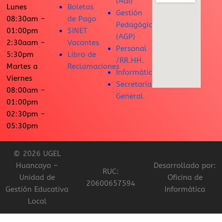
(AGI)
Lunes
Boletas
Gestión
08:30am –
de Pago
Pedagógica
01:00pm
SINET
(AGP)
2:30aam –
Vacantes
Personal
5:30pm
Libro de
/RR.HH.
Martes a
Reclamaciones
Informática
Viernes
Secretaría
08:00am –
General
01:00pm
02:30pm –
05:30pm
© 2026 UGEL
Huancayo –
Desarrollado por:
RUC:
Unidad de
Oficina de
20600657594
Gestión Educativa
Informática
Local