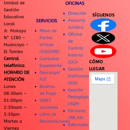
Unidad de
OFICINAS
Gestión
Dirección
SÍGUENOS
Educativa
Asesoría
SERVICIOS
Local
Jurídica
Jr. Atalaya
Mesa de
Oficina
N° 1280 –
Partes
de
Huancayo –
Virtual
Control
El Tambo
(SISDORE)
Interno
Central
Consultar
CÓMO
(OCI)
telefónica
:
Expediente
LLEGAR
Gestión
HORARIO DE
Descargar
Institucional
ATENCIÓN
FUT
(AGI)
Lunes
Boletas
Gestión
08:30am –
de Pago
Pedagógica
01:00pm
SINET
(AGP)
2:30aam –
Vacantes
Personal
5:30pm
Libro de
/RR.HH.
Martes a
Reclamaciones
Informática
Viernes