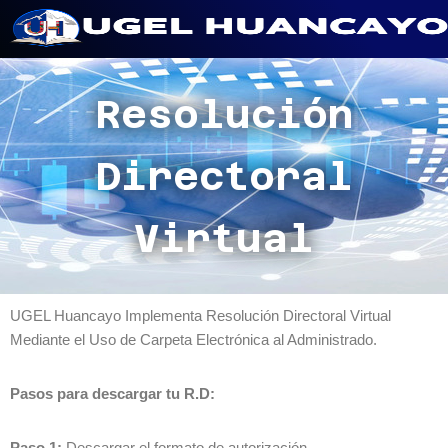
Saltar
al
Resolución
contenido
Directoral
Virtual
UGEL Huancayo Implementa Resolución Directoral Virtual
Mediante el Uso de Carpeta Electrónica al Administrado.
Pasos para descargar tu R.D:
Paso 1:
Descargar el formato de autorización