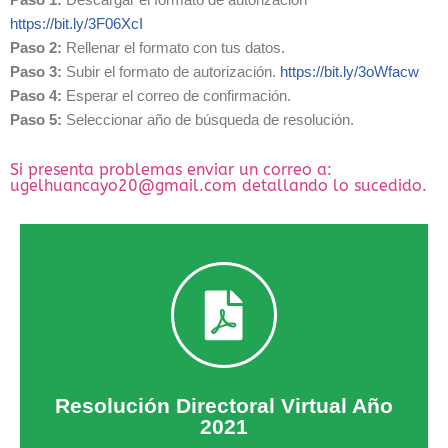
https://bit.ly/3F06XcI
Paso 2:
Rellenar el formato con tus datos.
Paso 3:
Subir el formato de autorización.
https://bit.ly/3oWfacw
Paso 4:
Esperar el correo de confirmación.
Paso 5:
Seleccionar año de búsqueda de resolución.
Si presenta problemas enviar un correo a:
ugelhuancayo20@gmail.com detallando lo sucedido.
Descargar Resolución
2021
Resolución Directoral Virtual Año
Resolución Directoral Virtual Año
2021