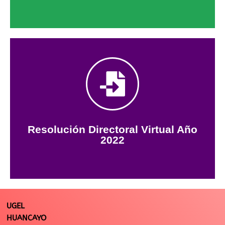
Descargar Resolución
2022
Resolución Directoral Virtual Año
Resolución Directoral Virtual Año
2022
UGEL
HUANCAYO