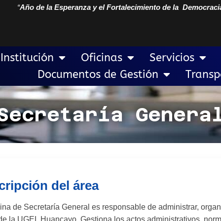
“
Año de la Esperanza y el Fortalecimiento de la Democraci
Institución
Oficinas
Servicios
Documentos de Gestión
Transp
Secretaría Genera
ripción del área
cina de Secretaría General es responsable de administrar, organ
 de la UGEL Huancayo. Gestiona los actos administrativos, norma