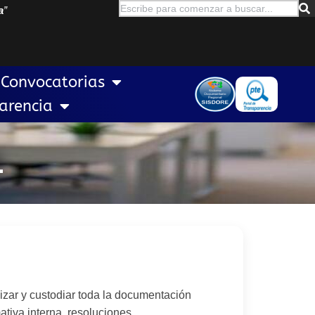
a
”
Convocatorias
arencia
l
izar y custodiar toda la documentación
tiva interna, resoluciones,