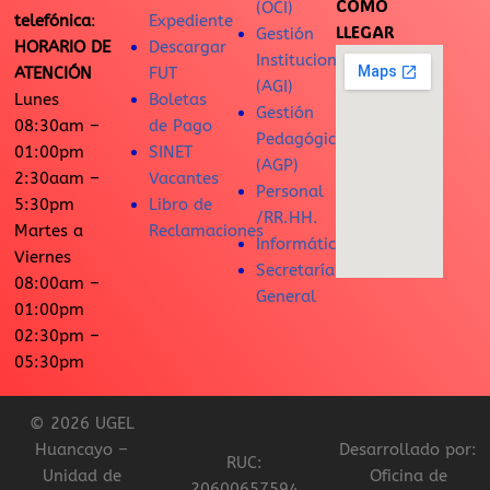
CÓMO
(OCI)
telefónica
:
Expediente
LLEGAR
Gestión
HORARIO DE
Descargar
Institucional
ATENCIÓN
FUT
(AGI)
Lunes
Boletas
Gestión
08:30am –
de Pago
Pedagógica
01:00pm
SINET
(AGP)
2:30aam –
Vacantes
Personal
5:30pm
Libro de
/RR.HH.
Martes a
Reclamaciones
Informática
Viernes
Secretaría
08:00am –
General
01:00pm
02:30pm –
05:30pm
© 2026 UGEL
Huancayo –
Desarrollado por:
RUC:
Unidad de
Oficina de
20600657594