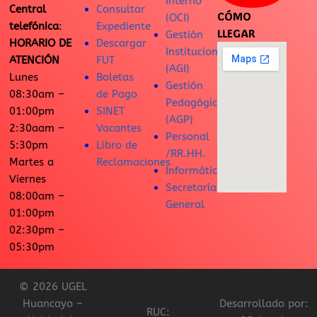
Interno
Central
Consultar
CÓMO
(OCI)
telefónica
:
Expediente
LLEGAR
Gestión
HORARIO DE
Descargar
Institucional
ATENCIÓN
FUT
(AGI)
Lunes
Boletas
Gestión
08:30am –
de Pago
Pedagógica
01:00pm
SINET
(AGP)
2:30aam –
Vacantes
Personal
5:30pm
Libro de
/RR.HH.
Martes a
Reclamaciones
Informática
Viernes
Secretaría
08:00am –
General
01:00pm
02:30pm –
05:30pm
© 2026 UGEL
Huancayo –
Desarrollado por:
RUC: