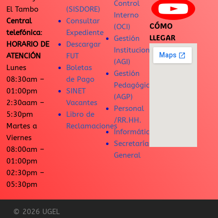
Control
El Tambo
(SISDORE)
Interno
Central
Consultar
CÓMO
(OCI)
telefónica
:
Expediente
LLEGAR
Gestión
HORARIO DE
Descargar
Institucional
ATENCIÓN
FUT
(AGI)
Lunes
Boletas
Gestión
08:30am –
de Pago
Pedagógica
01:00pm
SINET
(AGP)
2:30aam –
Vacantes
Personal
5:30pm
Libro de
/RR.HH.
Martes a
Reclamaciones
Informática
Viernes
Secretaría
08:00am –
General
01:00pm
02:30pm –
05:30pm
© 2026 UGEL