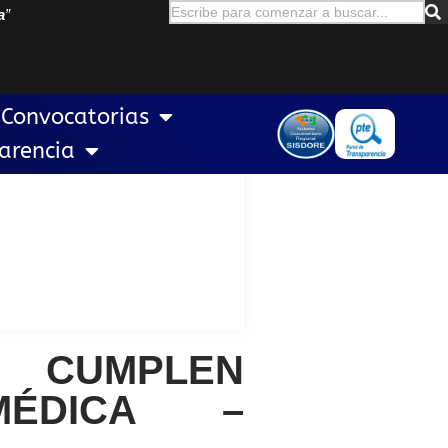
a
”
Convocatorias
arencia
 CUMPLEN
MÉDICA –