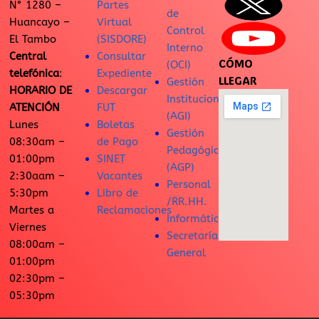
N° 1280 –
Partes
de
Huancayo –
Virtual
Control
El Tambo
(SISDORE)
Interno
Central
Consultar
CÓMO
(OCI)
telefónica
:
Expediente
LLEGAR
Gestión
HORARIO DE
Descargar
Institucional
ATENCIÓN
FUT
(AGI)
Lunes
Boletas
Gestión
08:30am –
de Pago
Pedagógica
01:00pm
SINET
(AGP)
2:30aam –
Vacantes
Personal
5:30pm
Libro de
/RR.HH.
Martes a
Reclamaciones
Informática
Viernes
Secretaría
08:00am –
General
01:00pm
02:30pm –
05:30pm