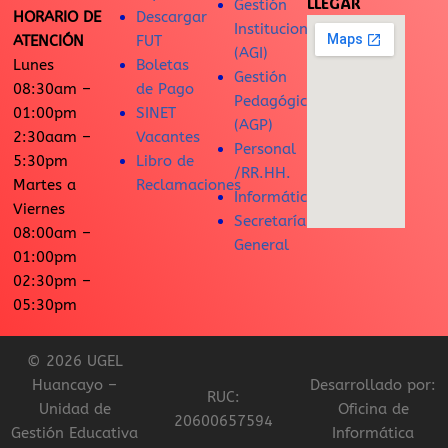
LLEGAR
Gestión
HORARIO DE
Descargar
Institucional
ATENCIÓN
FUT
(AGI)
Lunes
Boletas
Gestión
08:30am –
de Pago
Pedagógica
01:00pm
SINET
(AGP)
2:30aam –
Vacantes
Personal
5:30pm
Libro de
/RR.HH.
Martes a
Reclamaciones
Informática
Viernes
Secretaría
08:00am –
General
01:00pm
02:30pm –
05:30pm
© 2026 UGEL
Huancayo –
Desarrollado por:
RUC:
Unidad de
Oficina de
20600657594
Gestión Educativa
Informática