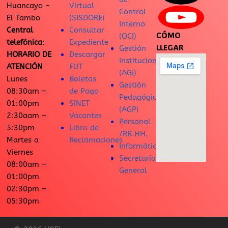
Huancayo –
Virtual
Control
El Tambo
(SISDORE)
Interno
Central
Consultar
CÓMO
(OCI)
telefónica
:
Expediente
LLEGAR
Gestión
HORARIO DE
Descargar
Institucional
ATENCIÓN
FUT
(AGI)
Lunes
Boletas
Gestión
08:30am –
de Pago
Pedagógica
01:00pm
SINET
(AGP)
2:30aam –
Vacantes
Personal
5:30pm
Libro de
/RR.HH.
Martes a
Reclamaciones
Informática
Viernes
Secretaría
08:00am –
General
01:00pm
02:30pm –
05:30pm