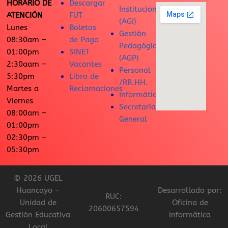
HORARIO DE
Descargar
Institucional
ATENCIÓN
FUT
(AGI)
Lunes
Boletas
Gestión
08:30am –
de Pago
Pedagógica
01:00pm
SINET
(AGP)
2:30aam –
Vacantes
Personal
5:30pm
Libro de
/RR.HH.
Martes a
Reclamaciones
Informática
Viernes
Secretaría
08:00am –
General
01:00pm
02:30pm –
05:30pm
© 2026 UGEL
Huancayo –
Desarrollado por:
RUC:
Unidad de
Oficina de
20600657594
Gestión Educativa
Informática
Local