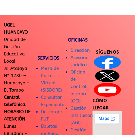
UGEL
HUANCAYO
Unidad de
OFICINAS
Gestión
Dirección
SÍGUENOS
Educativa
Asesoría
SERVICIOS
Local
Jurídica
Jr. Atalaya
Mesa de
Oficina
N° 1280 –
Partes
de
Huancayo –
Virtual
Control
El Tambo
(SISDORE)
Interno
Central
Consultar
CÓMO
(OCI)
telefónica
:
Expediente
LLEGAR
Gestión
HORARIO DE
Descargar
Institucional
ATENCIÓN
FUT
(AGI)
Lunes
Boletas
Gestión
08:30am –
de Pago