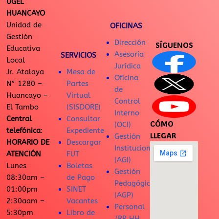
UGEL
HUANCAYO
Unidad de
OFICINAS
Gestión
Dirección
SÍGUENOS
Educativa
Asesoría
SERVICIOS
Local
Jurídica
Jr. Atalaya
Mesa de
Oficina
N° 1280 –
Partes
de
Huancayo –
Virtual
Control
El Tambo
(SISDORE)
Interno
Central
Consultar
CÓMO
(OCI)
telefónica
:
Expediente
LLEGAR
Gestión
HORARIO DE
Descargar
Institucional
ATENCIÓN
FUT
(AGI)
Lunes
Boletas
Gestión
08:30am –
de Pago
Pedagógica
01:00pm
SINET
(AGP)
2:30aam –
Vacantes
Personal
5:30pm
Libro de
/RR.HH.