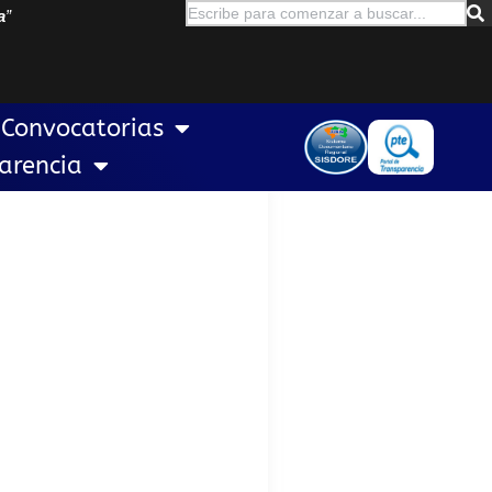
a
”
Convocatorias
arencia