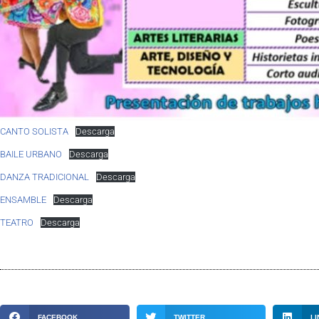
CANTO SOLISTA
Descarga
BAILE URBANO
Descarga
DANZA TRADICIONAL
Descarga
ENSAMBLE
Descarga
TEATRO
Descarga
FACEBOOK
TWITTER
LI