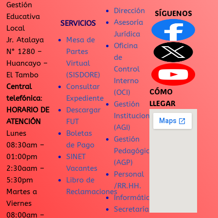
Gestión
Dirección
SÍGUENOS
Educativa
Asesoría
SERVICIOS
Local
Jurídica
Jr. Atalaya
Mesa de
Oficina
N° 1280 –
Partes
de
Huancayo –
Virtual
Control
El Tambo
(SISDORE)
Interno
Central
Consultar
CÓMO
(OCI)
telefónica
:
Expediente
LLEGAR
Gestión
HORARIO DE
Descargar
Institucional
ATENCIÓN
FUT
(AGI)
Lunes
Boletas
Gestión
08:30am –
de Pago
Pedagógica
01:00pm
SINET
(AGP)
2:30aam –
Vacantes
Personal
5:30pm
Libro de
/RR.HH.
Martes a
Reclamaciones
Informática
Viernes
Secretaría
08:00am –