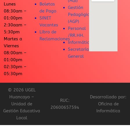
(AGI)
Lunes
Boletas
Gestión
08:30am –
de Pago
Pedagógica
01:00pm
SINET
(AGP)
2:30aam –
Vacantes
Personal
5:30pm
Libro de
/RR.HH.
Martes a
Reclamaciones
Informática
Viernes
Secretaría
08:00am –
General
01:00pm
02:30pm –
05:30pm
© 2026 UGEL
Huancayo –
Desarrollado por:
RUC:
Unidad de
Oficina de
20600657594
Gestión Educativa
Informática
Local