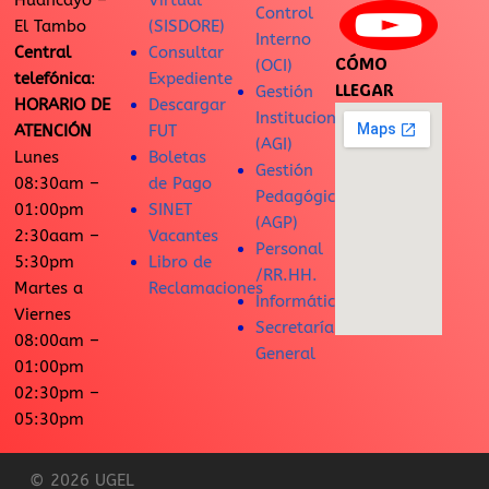
Huancayo –
Virtual
Control
El Tambo
(SISDORE)
Interno
Central
Consultar
CÓMO
(OCI)
telefónica
:
Expediente
LLEGAR
Gestión
HORARIO DE
Descargar
Institucional
ATENCIÓN
FUT
(AGI)
Lunes
Boletas
Gestión
08:30am –
de Pago
Pedagógica
01:00pm
SINET
(AGP)
2:30aam –
Vacantes
Personal
5:30pm
Libro de
/RR.HH.
Martes a
Reclamaciones
Informática
Viernes
Secretaría
08:00am –
General
01:00pm
02:30pm –
05:30pm
© 2026 UGEL