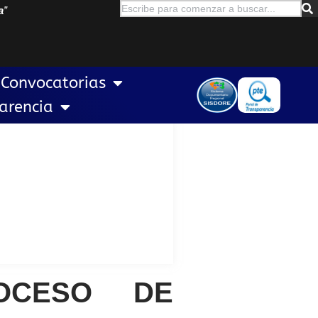
a
”
Convocatorias
arencia
ROCESO DE