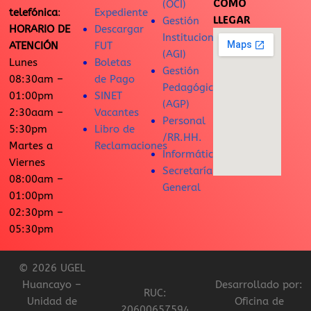
CÓMO
(OCI)
telefónica
:
Expediente
LLEGAR
Gestión
HORARIO DE
Descargar
Institucional
ATENCIÓN
FUT
(AGI)
Lunes
Boletas
Gestión
08:30am –
de Pago
Pedagógica
01:00pm
SINET
(AGP)
2:30aam –
Vacantes
Personal
5:30pm
Libro de
/RR.HH.
Martes a
Reclamaciones
Informática
Viernes
Secretaría
08:00am –
General
01:00pm
02:30pm –
05:30pm
© 2026 UGEL
Huancayo –
Desarrollado por:
RUC:
Unidad de
Oficina de
20600657594