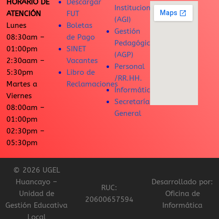
HORARIO DE
Descargar
Institucional
ATENCIÓN
FUT
(AGI)
Lunes
Boletas
Gestión
08:30am –
de Pago
Pedagógica
01:00pm
SINET
(AGP)
2:30aam –
Vacantes
Personal
5:30pm
Libro de
/RR.HH.
Martes a
Reclamaciones
Informática
Viernes
Secretaría
08:00am –
General
01:00pm
02:30pm –
05:30pm
© 2026 UGEL
Huancayo –
Desarrollado por:
RUC:
Unidad de
Oficina de
20600657594
Gestión Educativa
Informática
Local