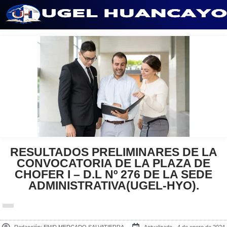
Saltar
al
contenido
RESULTADOS PRELIMINARES DE LA
CONVOCATORIA DE LA PLAZA DE
CHOFER I – D.L Nº 276 DE LA SEDE
ADMINISTRATIVA(UGEL-HYO).
Redacción:
ENID MERCADO SALVATIERRA
Actualizado - 4 de enero de 2024