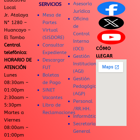
Educativa
Asesoría
SERVICIOS
Local
Jurídica
Jr. Atalaya
Mesa de
Oficina
N° 1280 –
Partes
de
Huancayo –
Virtual
Control
El Tambo
(SISDORE)
Interno
Central
Consultar
CÓMO
(OCI)
telefónica
:
Expediente
LLEGAR
Gestión
HORARIO DE
Descargar
Institucional
ATENCIÓN
FUT
(AGI)
Lunes
Boletas
Gestión
08:30am –
de Pago
Pedagógica
01:00pm
SINET
(AGP)
2:30aam –
Vacantes
Personal
5:30pm
Libro de
/RR.HH.
Martes a
Reclamaciones
Informática
Viernes
Secretaría
08:00am –
General
01:00pm