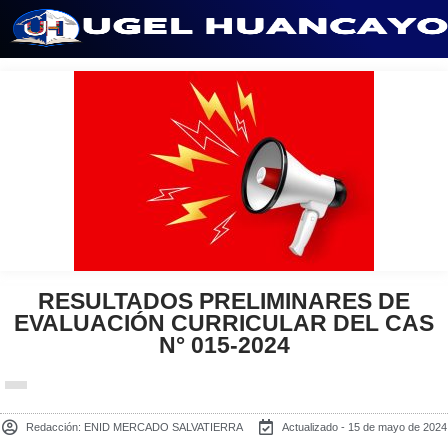
Saltar
al
contenido
RESULTADOS PRELIMINARES DE
EVALUACIÓN CURRICULAR DEL CAS
N° 015-2024
Redacción:
ENID MERCADO SALVATIERRA
Actualizado - 15 de mayo de 2024