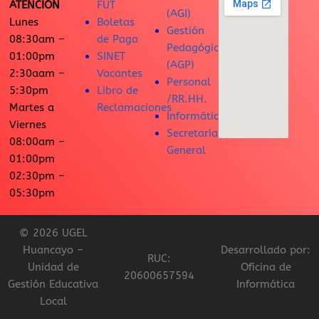
ATENCIÓN
FUT
(AGI)
Lunes
Boletas
Gestión
08:30am –
de Pago
Pedagógica
01:00pm
SINET
(AGP)
2:30aam –
Vacantes
Personal
5:30pm
Libro de
/RR.HH.
Martes a
Reclamaciones
Informática
Viernes
Secretaría
08:00am –
General
01:00pm
02:30pm –
05:30pm
© 2026 UGEL
Huancayo –
Desarrollado por:
RUC:
Unidad de
Oficina de
20600657594
Gestión Educativa
Informática
Local