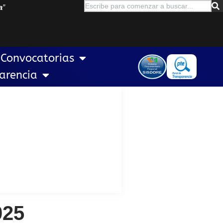
a
”
Convocatorias
arencia
025