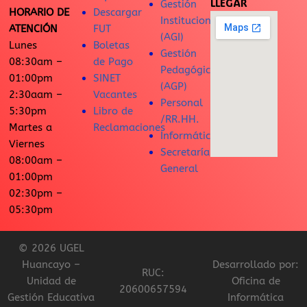
LLEGAR
Gestión
HORARIO DE
Descargar
Institucional
ATENCIÓN
FUT
(AGI)
Lunes
Boletas
Gestión
08:30am –
de Pago
Pedagógica
01:00pm
SINET
(AGP)
2:30aam –
Vacantes
Personal
5:30pm
Libro de
/RR.HH.
Martes a
Reclamaciones
Informática
Viernes
Secretaría
08:00am –
General
01:00pm
02:30pm –
05:30pm
© 2026 UGEL
Huancayo –
Desarrollado por:
RUC:
Unidad de
Oficina de
20600657594
Gestión Educativa
Informática