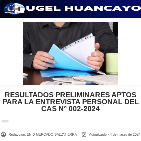
Saltar
al
contenido
RESULTADOS PRELIMINARES APTOS
PARA LA ENTREVISTA PERSONAL DEL
CAS N° 002-2024
Redacción:
ENID MERCADO SALVATIERRA
Actualizado - 4 de marzo de 2024