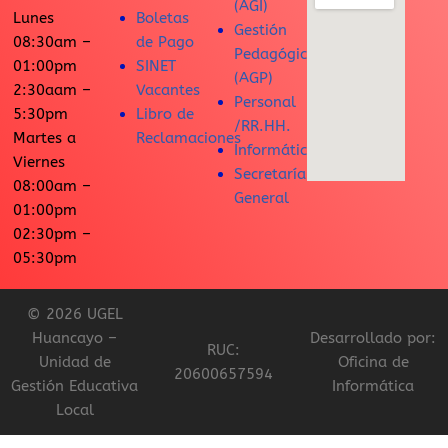
(AGI)
Lunes
Boletas
Gestión
08:30am –
de Pago
Pedagógica
01:00pm
SINET
(AGP)
2:30aam –
Vacantes
Personal
5:30pm
Libro de
/RR.HH.
Martes a
Reclamaciones
Informática
Viernes
Secretaría
08:00am –
General
01:00pm
02:30pm –
05:30pm
© 2026 UGEL
Huancayo –
Desarrollado por:
RUC:
Unidad de
Oficina de
20600657594
Gestión Educativa
Informática
Local