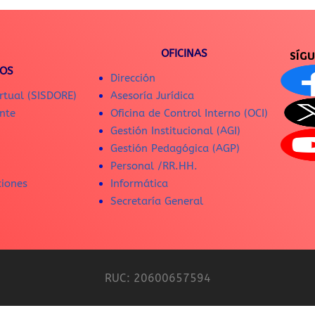
OFICINAS
SÍG
IOS
Dirección
rtual (SISDORE)
Asesoría Jurídica
nte
Oficina de Control Interno (OCI)
Gestión Institucional (AGI)
Gestión Pedagógica (AGP)
Personal /RR.HH.
ciones
Informática
Secretaría General
RUC: 20600657594