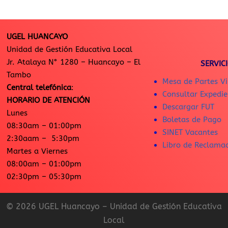
UGEL HUANCAYO
Unidad de Gestión Educativa Local
Jr. Atalaya N° 1280 – Huancayo – El
SERVIC
Tambo
Mesa de Partes Vi
Central telefónica
:
Consultar Expedie
HORARIO DE ATENCIÓN
Descargar FUT
Lunes
Boletas de Pago
08:30am – 01:00pm
SINET Vacantes
2:30aam – 5:30pm
Libro de Reclama
Martes a Viernes
08:00am – 01:00pm
02:30pm – 05:30pm
© 2026 UGEL Huancayo – Unidad de Gestión Educativa
Local