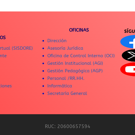
OFICINAS
SÍG
IOS
Dirección
rtual (SISDORE)
Asesoría Jurídica
nte
Oficina de Control Interno (OCI)
Gestión Institucional (AGI)
Gestión Pedagógica (AGP)
Personal /RR.HH.
ciones
Informática
Secretaría General
RUC: 20600657594