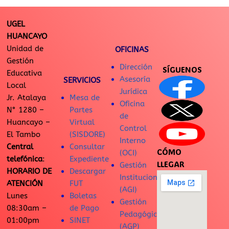
UGEL
HUANCAYO
Unidad de
OFICINAS
Gestión
Dirección
SÍGUENOS
Educativa
Asesoría
SERVICIOS
Local
Jurídica
Jr. Atalaya
Mesa de
Oficina
N° 1280 –
Partes
de
Huancayo –
Virtual
Control
El Tambo
(SISDORE)
Interno
Central
Consultar
CÓMO
(OCI)
telefónica
:
Expediente
LLEGAR
Gestión
HORARIO DE
Descargar
Institucional
ATENCIÓN
FUT
(AGI)
Lunes
Boletas
Gestión
08:30am –
de Pago
Pedagógica
01:00pm
SINET
(AGP)