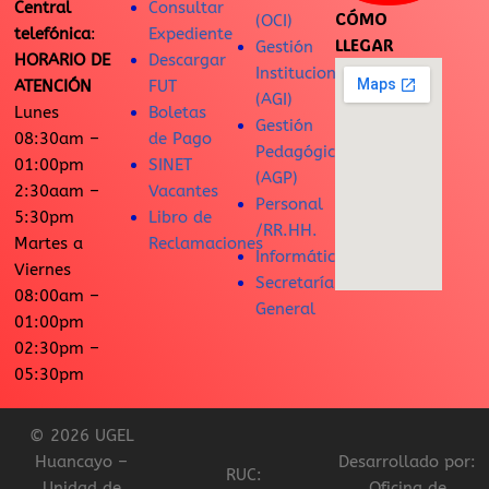
Central
Consultar
CÓMO
(OCI)
telefónica
:
Expediente
LLEGAR
Gestión
HORARIO DE
Descargar
Institucional
ATENCIÓN
FUT
(AGI)
Lunes
Boletas
Gestión
08:30am –
de Pago
Pedagógica
01:00pm
SINET
(AGP)
2:30aam –
Vacantes
Personal
5:30pm
Libro de
/RR.HH.
Martes a
Reclamaciones
Informática
Viernes
Secretaría
08:00am –
General
01:00pm
02:30pm –
05:30pm
© 2026 UGEL
Huancayo –
Desarrollado por:
RUC:
Unidad de
Oficina de