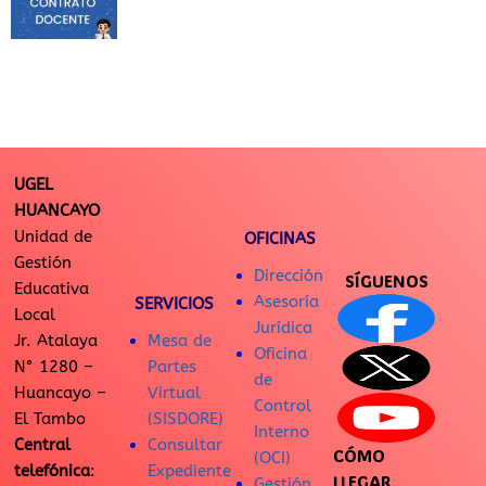
UGEL
HUANCAYO
Unidad de
OFICINAS
Gestión
Dirección
SÍGUENOS
Educativa
Asesoría
SERVICIOS
Local
Jurídica
Jr. Atalaya
Mesa de
Oficina
N° 1280 –
Partes
de
Huancayo –
Virtual
Control
El Tambo
(SISDORE)
Interno
Central
Consultar
CÓMO
(OCI)
telefónica
:
Expediente
LLEGAR
Gestión