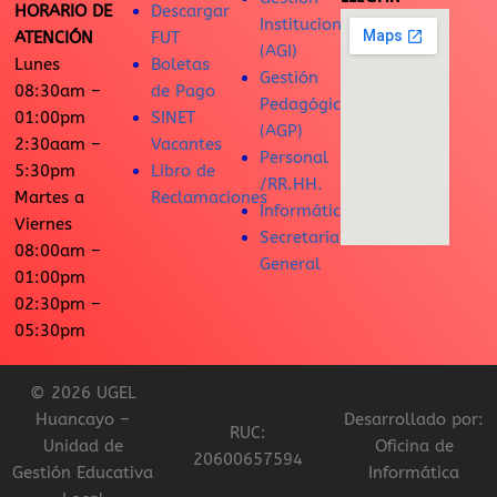
HORARIO DE
Descargar
Institucional
ATENCIÓN
FUT
(AGI)
Lunes
Boletas
Gestión
08:30am –
de Pago
Pedagógica
01:00pm
SINET
(AGP)
2:30aam –
Vacantes
Personal
5:30pm
Libro de
/RR.HH.
Martes a
Reclamaciones
Informática
Viernes
Secretaría
08:00am –
General
01:00pm
02:30pm –
05:30pm
© 2026 UGEL
Huancayo –
Desarrollado por:
RUC:
Unidad de
Oficina de
20600657594
Gestión Educativa
Informática