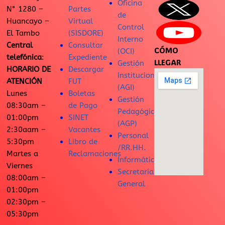
Oficina
N° 1280 –
Partes
de
Huancayo –
Virtual
Control
El Tambo
(SISDORE)
Interno
Central
Consultar
CÓMO
(OCI)
telefónica
:
Expediente
LLEGAR
Gestión
HORARIO DE
Descargar
Institucional
ATENCIÓN
FUT
(AGI)
Lunes
Boletas
Gestión
08:30am –
de Pago
Pedagógica
01:00pm
SINET
(AGP)
2:30aam –
Vacantes
Personal
5:30pm
Libro de
/RR.HH.
Martes a
Reclamaciones
Informática
Viernes
Secretaría
08:00am –
General
01:00pm
02:30pm –
05:30pm