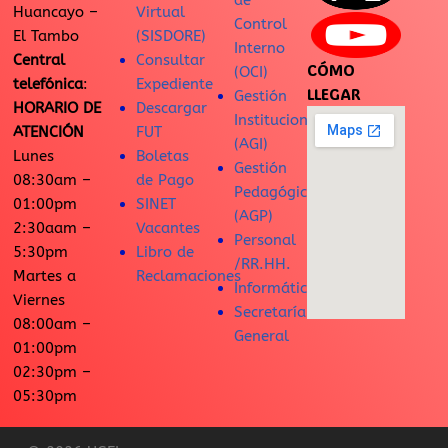
de
Huancayo –
Virtual
Control
El Tambo
(SISDORE)
Interno
Central
Consultar
CÓMO
(OCI)
telefónica
:
Expediente
LLEGAR
Gestión
HORARIO DE
Descargar
Institucional
ATENCIÓN
FUT
(AGI)
Lunes
Boletas
Gestión
08:30am –
de Pago
Pedagógica
01:00pm
SINET
(AGP)
2:30aam –
Vacantes
Personal
5:30pm
Libro de
/RR.HH.
Martes a
Reclamaciones
Informática
Viernes
Secretaría
08:00am –
General
01:00pm
02:30pm –
05:30pm