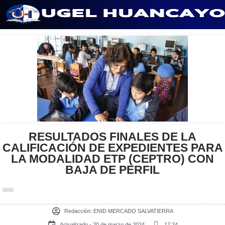
Saltar
al
contenido
RESULTADOS FINALES DE LA
CALIFICACIÓN DE EXPEDIENTES PARA
LA MODALIDAD ETP (CEPTRO) CON
BAJA DE PERFIL
Redacción:
ENID MERCADO SALVATIERRA
Actualizado - 20 de marzo de 2024
17:24