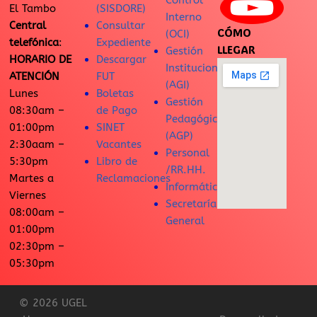
Control
El Tambo
(SISDORE)
Interno
Central
Consultar
CÓMO
(OCI)
telefónica
:
Expediente
LLEGAR
Gestión
HORARIO DE
Descargar
Institucional
ATENCIÓN
FUT
(AGI)
Lunes
Boletas
Gestión
08:30am –
de Pago
Pedagógica
01:00pm
SINET
(AGP)
2:30aam –
Vacantes
Personal
5:30pm
Libro de
/RR.HH.
Martes a
Reclamaciones
Informática
Viernes
Secretaría
08:00am –
General
01:00pm
02:30pm –
05:30pm
© 2026 UGEL