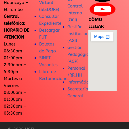
Huancayo –
Virtual
Control
El Tambo
(SISDORE)
Interno
Central
Consultar
CÓMO
(OCI)
telefónica
:
Expediente
LLEGAR
Gestión
HORARIO DE
Descargar
Institucional
ATENCIÓN
FUT
(AGI)
Lunes
Boletas
Gestión
08:30am –
de Pago
Pedagógica
01:00pm
SINET
(AGP)
2:30aam –
Vacantes
Personal
5:30pm
Libro de
/RR.HH.
Martes a
Reclamaciones
Informática
Viernes
Secretaría
08:00am –
General
01:00pm
02:30pm –
05:30pm