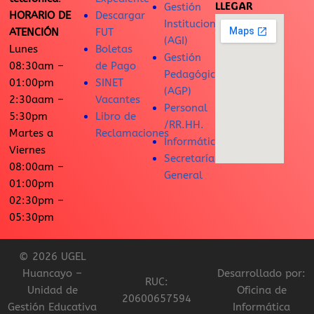
LLEGAR
Gestión
HORARIO DE
Descargar
Institucional
ATENCIÓN
FUT
(AGI)
Lunes
Boletas
Gestión
08:30am –
de Pago
Pedagógica
01:00pm
SINET
(AGP)
2:30aam –
Vacantes
Personal
5:30pm
Libro de
/RR.HH.
Martes a
Reclamaciones
Informática
Viernes
Secretaría
08:00am –
General
01:00pm
02:30pm –
05:30pm
© 2026 UGEL
Huancayo –
Desarrollado por:
RUC:
Unidad de
Oficina de
20600657594
Gestión Educativa
Informática