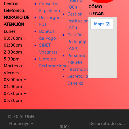
Interno
Central
Consultar
CÓMO
(OCI)
telefónica
:
Expediente
LLEGAR
Gestión
HORARIO DE
Descargar
Institucional
ATENCIÓN
FUT
(AGI)
Lunes
Boletas
Gestión
08:30am –
de Pago
Pedagógica
01:00pm
SINET
(AGP)
2:30aam –
Vacantes
Personal
5:30pm
Libro de
/RR.HH.
Martes a
Reclamaciones
Informática
Viernes
Secretaría
08:00am –
General
01:00pm
02:30pm –
05:30pm
© 2026 UGEL
Huancayo –
Desarrollado por:
RUC: