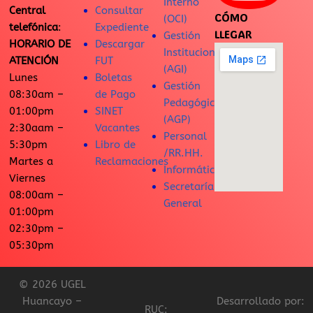
Interno
Central
Consultar
CÓMO
(OCI)
telefónica
:
Expediente
LLEGAR
Gestión
HORARIO DE
Descargar
Institucional
ATENCIÓN
FUT
(AGI)
Lunes
Boletas
Gestión
08:30am –
de Pago
Pedagógica
01:00pm
SINET
(AGP)
2:30aam –
Vacantes
Personal
5:30pm
Libro de
/RR.HH.
Martes a
Reclamaciones
Informática
Viernes
Secretaría
08:00am –
General
01:00pm
02:30pm –
05:30pm
© 2026 UGEL
Huancayo –
Desarrollado por:
RUC: