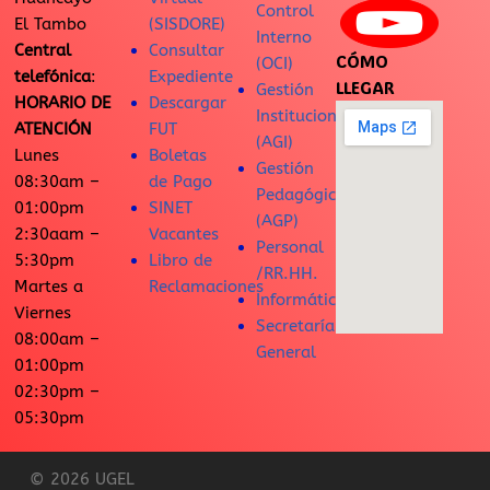
Control
El Tambo
(SISDORE)
Interno
Central
Consultar
CÓMO
(OCI)
telefónica
:
Expediente
LLEGAR
Gestión
HORARIO DE
Descargar
Institucional
ATENCIÓN
FUT
(AGI)
Lunes
Boletas
Gestión
08:30am –
de Pago
Pedagógica
01:00pm
SINET
(AGP)
2:30aam –
Vacantes
Personal
5:30pm
Libro de
/RR.HH.
Martes a
Reclamaciones
Informática
Viernes
Secretaría
08:00am –
General
01:00pm
02:30pm –
05:30pm
© 2026 UGEL