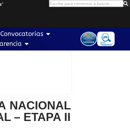
a
”
Convocatorias
arencia
DA NACIONAL
 – ETAPA II