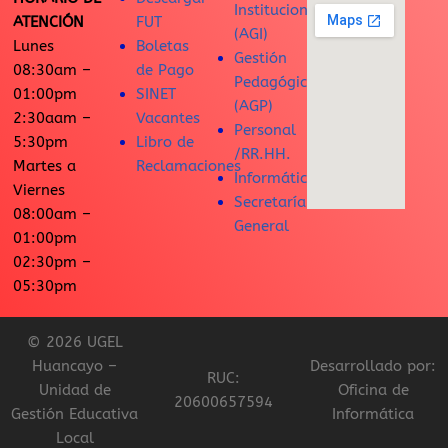
Institucional
ATENCIÓN
FUT
(AGI)
Lunes
Boletas
Gestión
08:30am –
de Pago
Pedagógica
01:00pm
SINET
(AGP)
2:30aam –
Vacantes
Personal
5:30pm
Libro de
/RR.HH.
Martes a
Reclamaciones
Informática
Viernes
Secretaría
08:00am –
General
01:00pm
02:30pm –
05:30pm
© 2026 UGEL
Huancayo –
Desarrollado por:
RUC:
Unidad de
Oficina de
20600657594
Gestión Educativa
Informática
Local