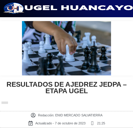
Saltar
al
contenido
RESULTADOS DE AJEDREZ JEDPA –
ETAPA UGEL
Redacción:
ENID MERCADO SALVATIERRA
Actualizado - 7 de octubre de 2023
21:25