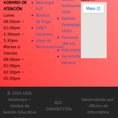
HORARIO DE
Descargar
Institucional
ATENCIÓN
FUT
(AGI)
Lunes
Boletas
Gestión
08:30am –
de Pago
Pedagógica
01:00pm
SINET
(AGP)
2:30aam –
Vacantes
Personal
5:30pm
Libro de
/RR.HH.
Martes a
Reclamaciones
Informática
Viernes
Secretaría
08:00am –
General
01:00pm
02:30pm –
05:30pm
© 2026 UGEL
Huancayo –
Desarrollado por:
RUC:
Unidad de
Oficina de
20600657594
Gestión Educativa
Informática