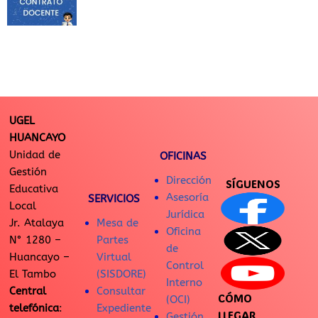
UGEL
HUANCAYO
Unidad de
OFICINAS
Gestión
Dirección
SÍGUENOS
Educativa
Asesoría
SERVICIOS
Local
Jurídica
Jr. Atalaya
Mesa de
Oficina
N° 1280 –
Partes
de
Huancayo –
Virtual
Control
El Tambo
(SISDORE)
Interno
Central
Consultar
CÓMO
(OCI)
telefónica
:
Expediente
LLEGAR
Gestión