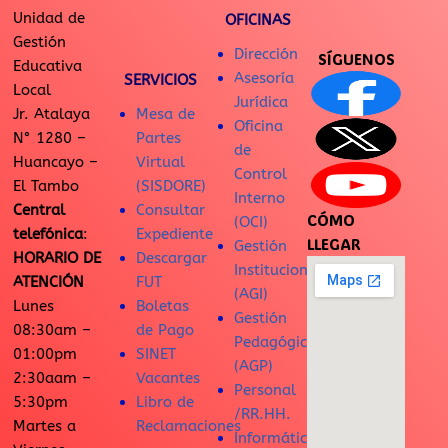
Unidad de
OFICINAS
Gestión
Dirección
SÍGUENOS
Educativa
Asesoría
SERVICIOS
Local
Jurídica
Jr. Atalaya
Mesa de
Oficina
N° 1280 –
Partes
de
Huancayo –
Virtual
Control
El Tambo
(SISDORE)
Interno
Central
Consultar
CÓMO
(OCI)
telefónica
:
Expediente
LLEGAR
Gestión
HORARIO DE
Descargar
Institucional
ATENCIÓN
FUT
(AGI)
Lunes
Boletas
Gestión
08:30am –
de Pago
Pedagógica
01:00pm
SINET
(AGP)
2:30aam –
Vacantes
Personal
5:30pm
Libro de
/RR.HH.
Martes a
Reclamaciones
Informática