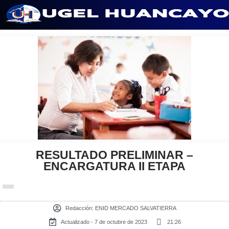
Saltar
al
contenido
RESULTADO PRELIMINAR –
ENCARGATURA II ETAPA
Redacción:
ENID MERCADO SALVATIERRA
Actualizado - 7 de octubre de 2023
21:26