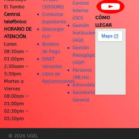
Control
El Tambo
(SISDORE)
Interno
Central
Consultar
CÓMO
(OCI)
telefónica
:
Expediente
LLEGAR
Gestión
HORARIO DE
Descargar
Institucional
ATENCIÓN
FUT
(AGI)
Lunes
Boletas
Gestión
08:30am –
de Pago
Pedagógica
01:00pm
SINET
(AGP)
2:30aam –
Vacantes
Personal
5:30pm
Libro de
/RR.HH.
Martes a
Reclamaciones
Informática
Viernes
Secretaría
08:00am –
General
01:00pm
02:30pm –
05:30pm
© 2026 UGEL