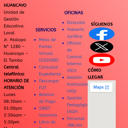
HUANCAYO
Unidad de
OFICINAS
Gestión
Dirección
SÍGUENOS
Educativa
Asesoría
SERVICIOS
Local
Jurídica
Jr. Atalaya
Mesa de
Oficina
N° 1280 –
Partes
de
Huancayo –
Virtual
Control
El Tambo
(SISDORE)
Interno
Central
Consultar
CÓMO
(OCI)
telefónica
:
Expediente
LLEGAR
Gestión
HORARIO DE
Descargar
Institucional
ATENCIÓN
FUT
(AGI)
Lunes
Boletas
Gestión
08:30am –
de Pago
Pedagógica
01:00pm
SINET
(AGP)
2:30aam –
Vacantes
Personal
5:30pm
Libro de
/RR.HH.