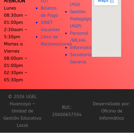
ATENCIÓN
FUT
(AGI)
Lunes
Boletas
Gestión
08:30am –
de Pago
Pedagógica
01:00pm
SINET
(AGP)
2:30aam –
Vacantes
Personal
5:30pm
Libro de
/RR.HH.
Martes a
Reclamaciones
Informática
Viernes
Secretaría
08:00am –
General
01:00pm
02:30pm –
05:30pm
© 2026 UGEL
Huancayo –
Desarrollado por:
RUC:
Unidad de
Oficina de
20600657594
Gestión Educativa
Informática
Local