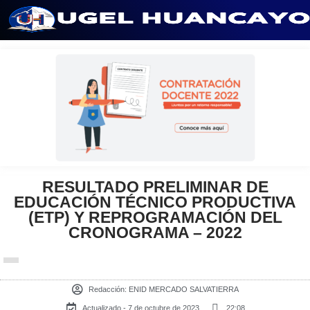
Saltar
al
contenido
RESULTADO PRELIMINAR DE
EDUCACIÓN TÉCNICO PRODUCTIVA
(ETP) Y REPROGRAMACIÓN DEL
CRONOGRAMA – 2022
Redacción:
ENID MERCADO SALVATIERRA
Actualizado - 7 de octubre de 2023
22:08