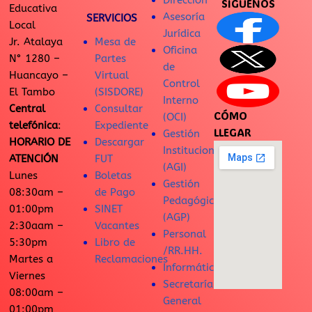
Dirección
SÍGUENOS
Educativa
Asesoría
SERVICIOS
Local
Jurídica
Jr. Atalaya
Mesa de
Oficina
N° 1280 –
Partes
de
Huancayo –
Virtual
Control
El Tambo
(SISDORE)
Interno
Central
Consultar
CÓMO
(OCI)
telefónica
:
Expediente
LLEGAR
Gestión
HORARIO DE
Descargar
Institucional
ATENCIÓN
FUT
(AGI)
Lunes
Boletas
Gestión
08:30am –
de Pago
Pedagógica
01:00pm
SINET
(AGP)
2:30aam –
Vacantes
Personal
5:30pm
Libro de
/RR.HH.
Martes a
Reclamaciones
Informática
Viernes
Secretaría
08:00am –
General
01:00pm