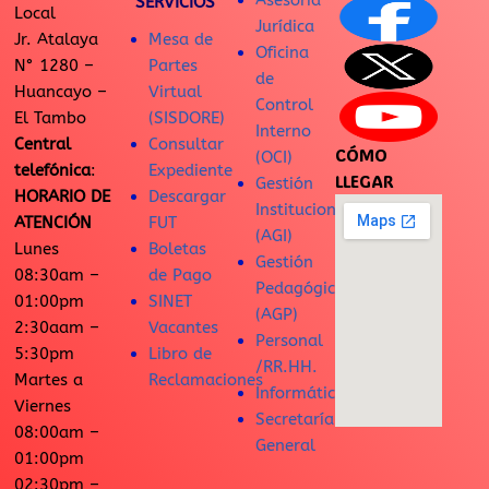
Asesoría
SERVICIOS
Local
Jurídica
Jr. Atalaya
Mesa de
Oficina
N° 1280 –
Partes
de
Huancayo –
Virtual
Control
El Tambo
(SISDORE)
Interno
Central
Consultar
CÓMO
(OCI)
telefónica
:
Expediente
LLEGAR
Gestión
HORARIO DE
Descargar
Institucional
ATENCIÓN
FUT
(AGI)
Lunes
Boletas
Gestión
08:30am –
de Pago
Pedagógica
01:00pm
SINET
(AGP)
2:30aam –
Vacantes
Personal
5:30pm
Libro de
/RR.HH.
Martes a
Reclamaciones
Informática
Viernes
Secretaría
08:00am –
General
01:00pm
02:30pm –